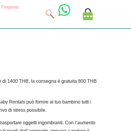
Frequenti
MyAccount
Image
o è di 1400 THB, la consegna è gratuita 800 THB
Baby Rentals può fornire al tuo bambino tutti i
ivo di stress possibile.
 trasportare oggetti ingombranti. Con l’aumento
iro bagagli dell’aeroporto, provare a portare il