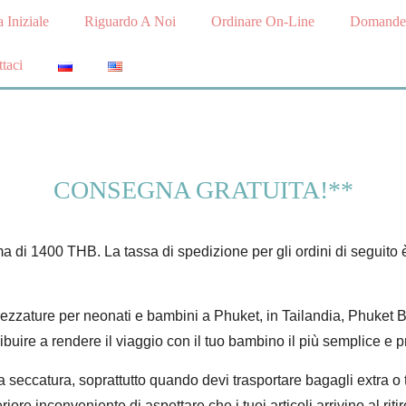
 Iniziale
Riguardo A Noi
Ordinare On-Line
Domande 
taci
CONSEGNA GRATUITA!**
ma di 1400 THB. La tassa di spedizione per gli ordini di seguit
attrezzature per neonati e bambini a Phuket, in Tailandia, Phuket 
ibuire a rendere il viaggio con il tuo bambino il più semplice e pr
 seccatura, soprattutto quando devi trasportare bagagli extra o
eriore inconveniente di aspettare che i tuoi articoli arrivino al rit