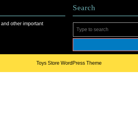
Search
 and other important
Search
for:
Toys Store WordPress Theme