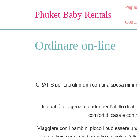
Skip
Pagina
to
Phuket Baby Rentals
content
Contat
Skip
to
content
Ordinare on-line
GRATIS per tutti gli ordini con una spesa mini
In qualità di agenzia leader per l’affitto di 
comfort di casa e contr
Viaggiare con i bambini piccoli può essere una
delle limitazioni del bagaglio sui voli e l’ult